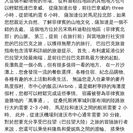
入這個不斷增長的市場。 從科迪勒拉地區的其他地方也可
以輕鬆抵達巴拿威。 從薩加達出發，前往巴拿威約 three
小時，從碧瑤約需 6 小時。 薩加達位於馬尼拉北部，如果
您想親近大自然、了解菲律賓的山地文化，薩加達是一個不
錯的去處。 這個地方位於呂宋島科迪勒拉地區（菲律賓北
部）的山脈。 第三，提前（在旅行前）與當地旅行社安排
您的巴拉巴克之旅，以獲得無壓力的旅行。 巴拉巴克旅遊
指南包含清單和詳細的旅遊提示。 首先，布利盧延港位於
巴拉望大陸最南端，是前往巴拉巴克群島最方便的起點。
長灘島是一個小島，但有很多值得一看的地方。 在一片沙
灘上，您會發現一流的餐飲選擇、各種住宿、紀念品購物、
各種有趣的水上活動和夜生活。 無論您是入住豪華的麥丹
島度假村、市中心的飯店/Airbnb，還是鄉村寧靜的海灘度
假村，您都可以輕鬆完成這些事情。 宿霧被譽為菲律賓旅
遊勝地的「萬事通」。 從桑托斯將軍城到塞布湖的陸路旅
行大約需要 2-3 小時。 馬尼拉和達沃之間的航班​​需要 2 小
時。 此外，從達沃機場到達沃市中心通常需要 30 分鐘。
對於想要充分享受巴拉望（巴拉望大陸）之旅的冒險旅行者
來說，您還可以乘坐科隆島和愛妮島之間的渡輪。 搭乘快