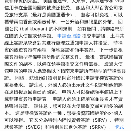
覽菲律賓的亮點。 美國運通卡、大來卡、萬事達卡和 Visa
信用卡在全國範圍內被廣泛接受。 飯店和大型百貨公司接
受旅行支票（最好是美國運通卡）。 遊客可以免稅，可以
攜帶兩包香菸或兩壺菸草、一公升酒和無限量的外幣。 回
國公民 (balikbayan) 的不同規則 - 如有疑問，請聯絡您所
在國的大使館或領事館。
申請台胞證
提交申請後，土耳其
線上簽證系統會對其進行處理並通知申請人其接受。 菲律
賓的旅遊簽證有兩種－落地簽證和領事簽證。 下一步是根
據簽證類型準備申請所附的完整文件。 最後，嘗試掃描實
際文件的副本，以備在領事館提交文件時需要。 透過大使
館申請的申請人應遵循以下指南來申請所有類型的菲律賓簽
證。 同樣，航班預訂證明是阿富汗國民申請菲律賓簽證的
重要要求。 請注意，外國人必須出示此文件以證明他們將
在逗留後返回自己的國家。 申請人可以從總領事館線上下
載菲律賓簽證申請表。 申請人必須正確填寫並簽名才有資
格獲得簽證。 請注意，您可以在大使館提交盡可能多的副
本。 這是菲律賓簽證的一種，想要投資該國經濟的外國人
可以獲得。 它又分為特別內陸投資者簽證（SIRV）、特別
就業簽證（SVEG）和特別居民退休簽證（SRRV）。
卡式