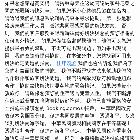
如果您想穿越高架橋，請搭乘每天往返於阿達納和科尼亞之
間的托羅斯特快列車。 如果您不小心將物品留在住宿內，
請透過我們的訊息系統聯絡房東並尋求協助。 第一步是聯
絡房東或工作人員，嘗試共同尋找問題的解決方案。 否
則，我們的客戶服務團隊隨時準備好解決與您的預訂相關的
任何意外情況。 如果您從住宿處聯繫他們，他們可以為您
提供最有效的幫助。 不太可能出現問題，但如果出現問
題，我們會隨時提供協助。 在本部分中，您將找到可用來
解決給定問題的指南。
杜拜簽證
我們也會告訴您我們為了
您的利益而採取的措施。 我們不斷尋找方法來幫助我們的
合作夥伴和旅客解決問題。 我們的團隊與政府和當地組織
合作，協助盡快解決世界各地的緊急情況。 如果您攜帶小
孩旅行，請確保您預訂的住宿適合兒童入住。 我們不斷評
估線上威脅並加強防禦以做好準備。 我們已實施嚴格的安
全措施來保護您的 Booking.comos 帳戶。 中華民國政府
敦促本著擱置分歧、促進共同發展的精神，透過和平、多邊
談判解決南海爭端。 中華民國願與相關國家在平等基礎上
透過談判合作，促進南海和平穩定。 中華民國政府重申南
海諸島是中華民國領土的一部分，並將採取堅決措施保護國