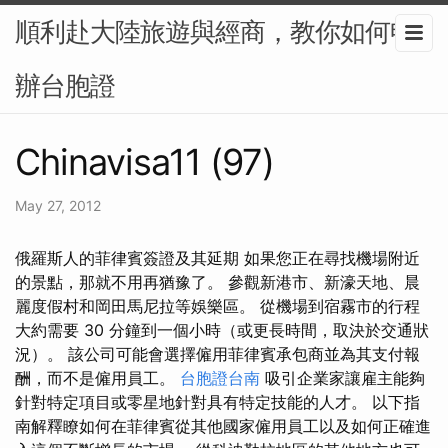
順利赴大陸旅遊與經商，教你如何申
辦台胞證
Chinavisa11 (97)
May 27, 2012
俄羅斯人的菲律賓簽證及其延期 如果您正在尋找機場附近
的景點，那就不用再猶豫了。 參觀新港市、新濠天地、晨
麗度假村和岡田馬尼拉等娛樂區。 從機場到宿霧市的行程
大約需要 30 分鐘到一個小時（或更長時間，取決於交通狀
況）。 該公司可能會選擇僱用菲律賓承包商並為其支付報
酬，而不是僱用員工。
台胞證台南
吸引企業家讓雇主能夠
針對特定項目或零星地針對具有特定技能的人才。 以下指
南解釋瞭如何在菲律賓從其他國家僱用員工以及如何正確進