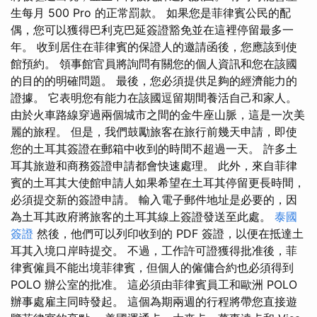
生每月 500 Pro 的正常罰款。 如果您是菲律賓公民的配
偶，您可以獲得巴利克巴延簽證豁免並在這裡停留最多一
年。 收到居住在菲律賓的保證人的邀請函後，您應該到使
館預約。 領事館官員將詢問有關您的個人資訊和您在該國
的目的的明確問題。 最後，您必須提供足夠的經濟能力的
證據。 它表明您有能力在該國逗留期間養活自己和家人。
由於火車路線穿過兩個城市之間的金牛座山脈，這是一次美
麗的旅程。 但是，我們鼓勵旅客在旅行前幾天申請，即使
您的土耳其簽證在郵箱中收到的時間不超過一天。 許多土
耳其旅遊和商務簽證申請都會快速處理。 此外，來自菲律
賓的土耳其大使館申請人如果希望在土耳其停留更長時間，
必須提交新的簽證申請。 輸入電子郵件地址是必要的，因
為土耳其政府將旅客的土耳其線上簽證發送至此處。
泰國
簽證
然後，他們可以列印收到的 PDF 簽證，以便在抵達土
耳其入境口岸時提交。 不過，工作許可證獲得批准後，菲
律賓僱員不能出境菲律賓，但個人的僱傭合約也必須得到
POLO 辦公室的批准。 這必須由菲律賓員工和歐洲 POLO
辦事處雇主同時發起。 這個為期兩週的行程將帶您直接遊