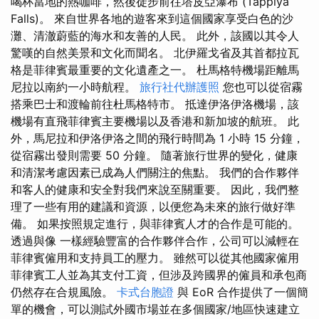
喝杯當地的熱咖啡，然後徒步前往塔皮亞瀑布 (Tappiya
Falls)。 來自世界各地的遊客來到這個國家享受白色的沙
灘、清澈蔚藍的海水和友善的人民。 此外，該國以其令人
驚嘆的自然美景和文化而聞名。 北伊羅戈省及其首都拉瓦
格是菲律賓最重要的文化遺產之一。 杜馬格特機場距離馬
尼拉以南約一小時航程。
旅行社代辦護照
您也可以從宿霧
搭乘巴士和渡輪前往杜馬格特市。 抵達伊洛伊洛機場，該
機場有直飛菲律賓主要機場以及香港和新加坡的航班。 此
外，馬尼拉和伊洛伊洛之間的飛行時間為 1 小時 15 分鐘，
從宿霧出發則需要 50 分鐘。 隨著旅行世界的變化，健康
和清潔考慮因素已成為人們關注的焦點。 我們的合作夥伴
和客人的健康和安全對我們來說至關重要。 因此，我們整
理了一些有用的建議和資源，以便您為未來的旅行做好準
備。 如果按照規定進行，與菲律賓人才的合作是可能的。
透過與像 一樣經驗豐富的合作夥伴合作，公司可以減輕在
菲律賓僱用和支持員工的壓力。 雖然可以從其他國家僱用
菲律賓工人並為其支付工資，但涉及跨國界的僱員和承包商
仍然存在合規風險。
卡式台胞證
與 EoR 合作提供了一個簡
單的機會，可以測試外國市場並在多個國家/地區快速建立