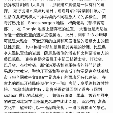
預算或計劃僱用大量員工，那麼建立實體是一個有利的選
擇。 遊行從週五持續到週日，透過舞蹈和音樂節目展示了
生活在夏威夷和太平洋島嶼的不同種族人民的多樣性。 南
哥打巴托省，Soccsksargen 地區，棉蘭老島（菲律賓南
部）。 在 Google 地圖上儲存您的位置。 大雅台是馬尼拉
附近一個受歡迎的週末度假勝地。 此外，開車 2-3 小時即
可抵達大雅台，享受涼爽的山風和高度活躍的塔爾火山的標
誌性景觀。 其中包括卡朗加曼島極其美麗的沙洲、比里島
令人難以置信的岩層、薩馬島雄偉的瀑布和比利蘭省迷人的
桑巴萬島。 克拉克是探索呂宋中部三描禮士省、打拉省、
巴丹省、布拉幹省、新怡詩夏省和奧羅拉省的熱門起點。
馬尼拉大教堂、聖地牙哥堡和聖奧古斯丁教堂是這座城牆城
市（聯合國教科文組織世界遺產）的西班牙時代建築。 在
古老的西班牙殖民時期住宅之一預訂房間，享受終極維甘體
驗。 當您造訪維甘時，您會感覺彷彿回到了過去（回到
sixteen 世紀的菲律賓）。 鵝卵石道路、馬車、數百年歷史
的教堂和建築在這座歷史名城中比比皆是。 沉浸在伊富高
文化中，醒來時可以一邊品嚐美食，一邊欣賞梯田的景色。