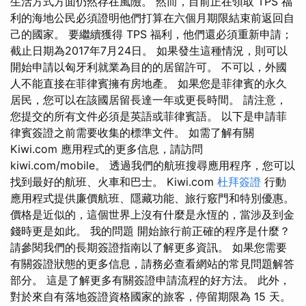
生活方式方面仍然存在風險。 然而，目前正在領取 TPS 福
利的海地公民必須證明他們打算在六個月期限結束前返回自
己的國家。 要繼續獲得 TPS 福利，他們還必須重新申請；
截止日期為2017年7月24日。 如果發生這種情況，則可以
開始申請以匈牙利就業為目的的居留許可。 不可以，外國
人不能直接在菲律賓擁有房地產。 如果您是菲律賓的永久
居民，您可以在該國居留長達一年或更長時間。 請注意，
您提交的所有文件必須是英語或菲律賓語。 以下是申請菲
律賓簽證之前需要收集的標準文件。 如需了解有關
Kiwi.com 應用程式的更多信息，請訪問
kiwi.com/mobile。 透過我們的航班搜尋應用程序，您可以
找到最好的航班、火車和巴士。 Kiwi.com
杜拜簽證
行動
應用程式提供廉價航班、隱藏功能、旅行竅門和特別優惠。
價格是近似的，這個世界上沒有什麼是永恆的，當涉及到金
錢時更是如此。 我的問題 開始旅行前正確的程序是什麼？
請參閱我們的長期簽證指南以了解更多資訊。 如果您需要
有關簽證狀態的更多信息，請務必查看網站的常見問題解答
部分。 這是了解更多有關簽證申請流程的好方法。 此外，
對於來自有落地簽證資格國家的旅客，停留期限為 15 天。