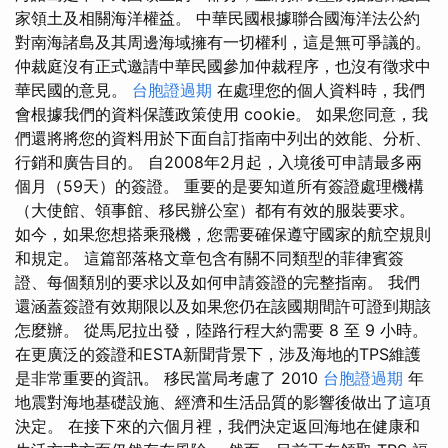
家領土及相關海洋權益。 中華民國根據聯合國海洋法公約
對南海諸島及其周邊海域擁有一切權利，這是無可爭議的。
仲裁庭沒有正式邀請中華民國參加仲裁程序，也沒有徵求中
華民國的意見。
台胞證過期
在處理您的個人資料時，我們
會根據我們的資料保護政策使用 cookie。 如果您同意，我
們還將將您的資料用於下面自訂指南中列出的效能、分析、
行銷和廣告目的。 自2008年2月起，入境後可申請最多兩
個月（59天）的簽證。 重要的是要知道所有簽證處理機構
（大使館、領事館、移民辦公室）都有有效的服裝要求。
如今，如果您想搭乘飛機，您需要確保遵守國家的航空規則
和規定。 這篇部落格文章包含有關不同類型的菲律賓簽
證、每個類別的要求以及如何申請簽證的完整指南。 我們
還涵蓋簽證有效期限以及如果您仍在該國期間許可證到期該
怎麼辦。 從馬尼拉出發，陸路行程大約需要 8 至 9 小時。
在更廣泛的簽證和ESTA新聞背景下，涉及海地的TPS維護
是非常重要的資訊。 移民當局考慮了 2010
台胞證過期
年
地震對海地基礎設施、經濟和生活品質的影響後做出了這項
決定。 在接下來的六個月裡，我們決定返回海地在健康和