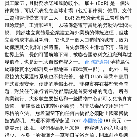
員工隊伍，且財務承諾和風險較小。 雇主 (EoR) 是一個法
律實體，可以代表您在全球市場（包括菲律賓）僱用、支付
工資和管理受支持的工人。 EoR 為您的全球員工管理所有
風險緩解、工資和福利，以確保您遵守當地的勞動法律和法
規。 雖然建立實體是企業建立海外業務的傳統途徑，但建
立實體成本高且耗時。 它也是一個人口稠密的城市，致力
於保護其文化和自然遺產。 首先參觀公主港地下河，這是
世界上第二長的可通航地下河，被聯合國教科文組織列為世
界遺產，也是新七大自然奇觀之一。
台胞證過期
薄荷島位
於菲律賓米沙鄢群島中部地區（菲律賓中部）。 此外，馬
尼拉的大眾運輸系統也不夠完善。 使用 Grab 等乘車應用
程式實現安全、便捷的地鐵出行。 菲律賓存在某些安全問
題，對於任何旅行者來說都應該是首要考慮的問題。 所有
商業銀行、大多數主要飯店和一些購物中心都可以兌換真實
貨幣。 菲律賓效仿東南亞的趨勢，對非法毒品使用進行了
嚴格的立法。 您希望留下的任何古物都必須附上國家博物
館的證明。 您還不得攜帶超過 zero
泰國簽證
.00 美元（一
萬美元）出境。 我們很高興地知道，遊客進入的入境限制
很少。 在島上的海灘之一享受日光浴之前，開車前往島嶼