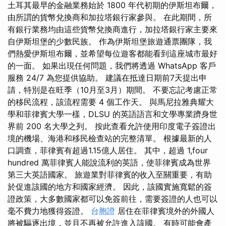
土耳其最早的金融業務始於 1800 年代初期的伊斯坦布爾，
由所謂的貨幣兌換商和加拉塔銀行家參與。 在此期間，所
有銀行業務均由這些貨幣兌換商進行，加拉塔銀行家主要來
自伊斯坦堡的少數民族。 作為伊斯坦堡旅遊通票團隊，我
們熱愛伊斯坦布爾，並希望每位遊客都能看到這座城市最好
的一面。 如果出現任何問題，我們將透過 WhatsApp 客戶
服務 24/7 為您提供協助。 建議在抵達日期前7天提出申
請，特別是在旺季（10月至3月）期間。 不要忘記考慮正常
的移民流程，該流程需要 4 個工作天。 與馬尼拉雅典耀大
學和菲律賓大學一樣，DLSU 的英語語言和文學專業躋身世
界前 200 名大學之列。 按此查看允許使用印度電子簽證出
境的機場、海港和移民檢查站的完整清單。 根據最新的人
口調查，菲律賓有超過1.15億人居住。 其中，超過 1,four
hundred 萬菲律賓人能說流利的英語，使菲律賓成為世界
第三大英語國家。 旅遊業對菲律賓的收入至關重要，有助
於促進該國的地方和國家經濟。 因此，該國實施寬鬆的簽
證政策，大多數國家都可以免簽前往，需要簽證的人也可以
毫不費力地獲得簽證。
台胞證
居住在菲律賓境外的外國人
將被驅逐出境，並且不再被允許進入該國。 有時可能會產