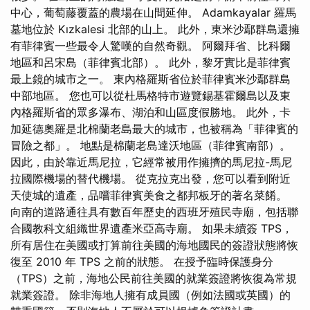
中心，葡萄藤覆蓋的農場在山間延伸。 Adamkayalar 羅馬
墓地位於 Kızkalesi 北部的山上。 此外，東米沙鄢群島還擁
有菲律賓一些最令人驚嘆的自然奇觀。 阿爾拜省、比科爾
地區和呂宋島（菲律賓北部）。 此外，黎牙實比是菲律賓
最上鏡的城市之一。 東內格羅斯省位於菲律賓米沙鄢群島
中部地區。 您也可以從杜馬格特市遊覽錫基霍爾島以及東
內格羅斯省的眾多瀑布、湖泊和山區度假勝地。 此外，卡
加延德奧羅是北棉蘭老島最大的城市，也被稱為「菲律賓的
冒險之都」。 地點是棉蘭老島達沃地區（菲律賓南部）。
因此，由於靠近馬尼拉，它經常被用作擁擠的馬尼拉-馬尼
拉國際機場的替代機場。 從克拉克出發，您可以看到附近
天使城的遺產，品嚐菲律賓美食之都邦板牙的著名菜餚。
向南的道路通往具有數百年歷史的西班牙殖民寺廟，包括聯
合國教科文組織世界遺產米亞高寺廟。 如果未續簽 TPS，
所有居住在美國或打算前往美國的海地國民的簽證狀態將恢
復至 2010 年 TPS 之前的狀態。 在授予臨時保護身分
（TPS）之前，海地公民前往美國的就業簽證將恢復為常規
就業簽證。 除非海地人擁有成員國（例如法國或英國）的