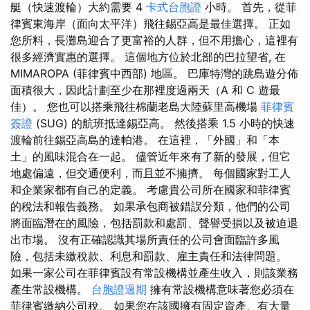
艇（快速渡輪）大約需要 4
卡式台胞證
小時。 首先，從菲
律賓東海岸（面向太平洋）飛往錫亞高是最佳選擇。 正如
您所料，長灘島迎合了更富裕的人群，但不用擔心，這裡有
很多經濟實惠的選擇。 這個地方位於北部的巴拉望省, 在
MIMAROPA (菲律賓中西部) 地區。 巴庫特灣的跳島遊分佈
面積很大，因此計劃至少在那裡度過兩天（A 和 C 遊最
佳）。 您也可以搭乘飛往棉蘭老島大陸蘇里高機場
菲律賓
簽證
(SUG) 的航班抵達錫亞高。 然後搭乘 1.5 小時的快速
渡輪前往錫亞高島的達帕港。 在這裡，「外國」和「本
土」的風味混合在一起。 儘管近年來有了新的發展，但它
地處偏遠，但交通便利，而且並不擁擠。 每個國家對工人
和企業家都有自己的定義。 考慮貴公司所在國家和菲律賓
的稅法和報告義務。 如果承包商被錯誤分類，他們的公司
將面臨潛在的風險，包括罰款和處罰、聲譽受損以及被迫退
出市場。 沒有正確認識其場所責任的公司會面臨許多風
險，包括未繳稅款、利息和罰款、雇主責任和法律問題。
如果一家公司在菲律賓設有常設機構並產生收入，則該業務
產生常設機構。
台胞證過期
擁有常設機構意味著您必須在
菲律賓繳納公司稅。 如果您在該國擁有固定資產、有大量