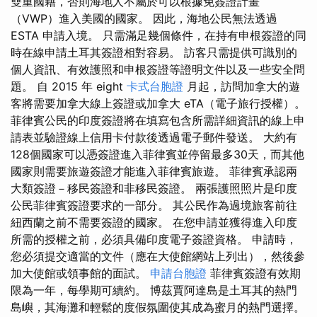
雙重國籍，否則海地人不屬於可以根據免簽證計畫
（VWP）進入美國的國家。 因此，海地公民無法透過
ESTA 申請入境。 只需滿足幾個條件，在持有申根簽證的同
時在線申請土耳其簽證相對容易。 訪客只需提供可識別的
個人資訊、有效護照和申根簽證等證明文件以及一些安全問
題。 自 2015 年 eight
卡式台胞證
月起，訪問加拿大的遊
客將需要加拿大線上簽證或加拿大 eTA（電子旅行授權）。
菲律賓公民的印度簽證將在填寫包含所需詳細資訊的線上申
請表並驗證線上信用卡付款後透過電子郵件發送。 大約有
128個國家可以憑簽證進入菲律賓並停留最多30天，而其他
國家則需要旅遊簽證才能進入菲律賓旅遊。 菲律賓承認兩
大類簽證－移民簽證和非移民簽證。 兩張護照照片是印度
公民菲律賓簽證要求的一部分。 其公民作為過境旅客前往
紐西蘭之前不需要簽證的國家。 在您申請並獲得進入印度
所需的授權之前，必須具備印度電子簽證資格。 申請時，
您必須提交適當的文件（應在大使館網站上列出），然後參
加大使館或領事館的面試。
申請台胞證
菲律賓簽證有效期
限為一年，每學期可續約。 博茲賈阿達島是土耳其的熱門
島嶼，其海灘和輕鬆的度假氛圍使其成為蜜月的熱門選擇。