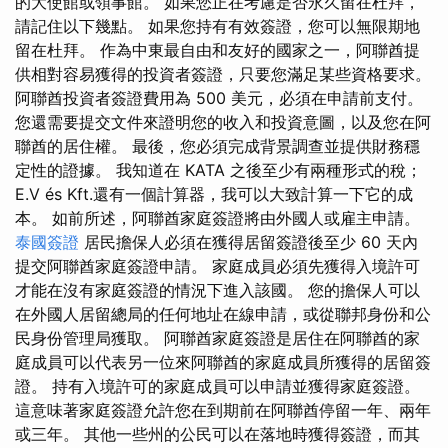
的大使館或領事館。 如果您正在考慮是否永久留在杜拜，
請記住以下幾點。 如果您持有有效簽證，您可以無限期地
留在杜拜。 作為中東最自由和友好的國家之一，阿聯酋提
供相對容易獲得的投資者簽證，只要您滿足某些資格要求。
阿聯酋投資者簽證費用為 500 美元，必須在申請前支付。
您還需要提交文件來證明您的收入和投資意圖，以及您在阿
聯酋的居住權。 最後，您必須完成背景調查並提供財務穩
定性的證據。 我知道在 KATA 之後至少有兩種形式的稅；
E.V és Kft.還有一個計算器，我可以大致計算一下它的成
本。 如前所述，阿聯酋家庭簽證將由外國人或雇主申請。
泰國簽證
居民擔保人必須在獲得居留簽證後至少 60 天內
提交阿聯酋家庭簽證申請。 家庭成員必須先獲得入境許可
才能在沒有家庭簽證的情況下進入該國。 您的擔保人可以
在外國人居留總局的任何地址在線申請，或從聯邦身份和公
民身份管理局獲取。 阿聯酋家庭簽證是居住在阿聯酋的家
庭成員可以代表另一位來阿聯酋的家庭成員所獲得的居留簽
證。 持有入境許可的家庭成員可以申請並獲得家庭簽證。
這意味著家庭簽證允許您在到期前在阿聯酋停留一年、兩年
或三年。 其他一些州的公民可以在落地時獲得簽證，而其