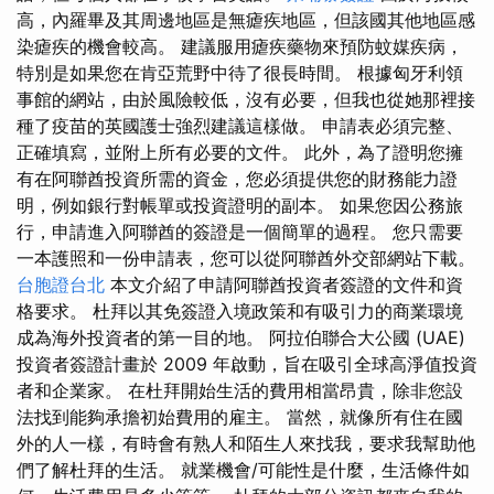
高，內羅畢及其周邊地區是無瘧疾地區，但該國其他地區感
染瘧疾的機會較高。 建議服用瘧疾藥物來預防蚊媒疾病，
特別是如果您在肯亞荒野中待了很長時間。 根據匈牙利領
事館的網站，由於風險較低，沒有必要，但我也從她那裡接
種了疫苗的英國護士強烈建議這樣做。 申請表必須完整、
正確填寫，並附上所有必要的文件。 此外，為了證明您擁
有在阿聯酋投資所需的資金，您必須提供您的財務能力證
明，例如銀行對帳單或投資證明的副本。 如果您因公務旅
行，申請進入阿聯酋的簽證是一個簡單的過程。 您只需要
一本護照和一份申請表，您可以從阿聯酋外交部網站下載。
台胞證台北
本文介紹了申請阿聯酋投資者簽證的文件和資
格要求。 杜拜以其免簽證入境政策和有吸引力的商業環境
成為海外投資者的第一目的地。 阿拉伯聯合大公國 (UAE)
投資者簽證計畫於 2009 年啟動，旨在吸引全球高淨值投資
者和企業家。 在杜拜開始生活的費用相當昂貴，除非您設
法找到能夠承擔初始費用的雇主。 當然，就像所有住在國
外的人一樣，有時會有熟人和陌生人來找我，要求我幫助他
們了解杜拜的生活。 就業機會/可能性是什麼，生活條件如