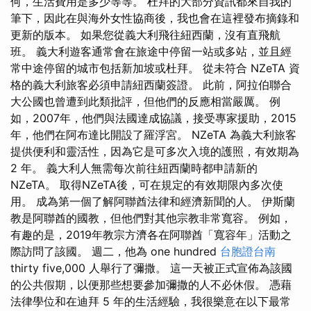
何，生活費用是多少等等。 杜拜的大部分資訊都來自我的
筆下，因此在與海外女性協商後，我也會在這裡發布摘錄和
更新的版本。 如果您從義大利飛往紐西蘭，沒有直飛航
班。 義大利遊客通常會在旅途中停留一站或多站，並且經
常中途停留的城市包括新加坡或杜拜。 從未符合 NZeTA 資
格的義大利旅客必須申請紐西蘭簽證。 此前，阿拉伯聯合
大公國也曾遭到此類批評，但他們的反應相當嚴厲。 例
如，2007年，他們與法國達成協議，接受專家援助，2015
年，他們在阿布達比開設了羅浮宮。 NZeTA 為義大利旅客
提供便利和靈活性，因為它是可多次入境的護照，有效期為
2 年。 義大利人無需每次前往紐西蘭時都申請新的
NZeTA。 取得NZeTA後，可在規定的有效期限內多次使
用。 成為第一個了解阿聯酋法律和經濟新聞的人。 伊斯蘭
教是阿聯酋的國教，但他們對其他宗教非常寬容。 例如，
有趣的是，2019年教宗方濟各在阿聯酋「寬容年」活動之
際訪問了該國。 週二，他為 one hundred
台胞證台南
thirty five,000 人舉行了彌撒。 這一天被正式宣佈為該國
的公共假期，以便那些想要參加彌撒的人不必休假。 憑藉
法律學位和在迪拜 5 年的生活經驗，我很樂意在以下最常