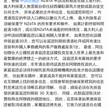
是，整個
申請台胞證
NZeTA 申請流程都是在線上進行的。
義大利候選人無需親自前往紐西蘭駐羅馬大使館或親自提交
任何文件。 所有必要的文件和信息，包括護照和照片，均
透過指定的申請入口網站以數位方式上傳。 義大利旅客必
須確保遵守 NZeTA 的所有要求和條件。 如果計劃停留時間
超過3個月，或出現NZeTA未涵蓋的特殊情況，義大利人必
須申請紐西蘭簽證以滿足相關入境要求。 如果您想在該國
停留超過30天，您可以在簽證到期前透過杜拜或阿布達比
居留和外國人事務總局的客戶服務處延長1次。 最後，阿拉
伯聯合大公國投資者簽證是該國投資並進入世界上最先進和
最繁榮的經濟體之一的絕佳方式。 該簽證具有嚴格的要求
和快速的流程，非常適合那些認真想在阿聯酋投資的人。
家庭簽證必須得到移民當局或授權機構的批准才能在該國使
用。 但如果在國外，家庭成員不能持有家庭簽證。 您可以
在互聯網上找到很多信息，但我會幫助您確保那裡寫的信息
對您來說完全清晰且易於理解。 但是，續簽必須在先前簽
發的家庭簽證到期前 30 天進行。 同樣，此類簽證取決於
贊助商在阿聯酋的穩固地位。 因此，這意味著如果擔保簽
證被取消或過期，家屬簽證將失效。 它致力於讓居住在國