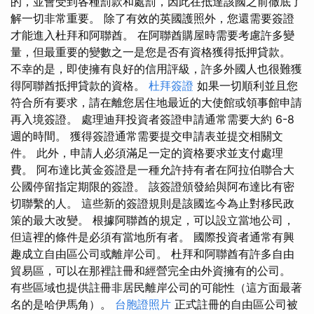
的，並會受到各種罰款和處罰，因此在抵達該國之前徹底了
解一切非常重要。 除了有效的英國護照外，您還需要簽證
才能進入杜拜和阿聯酋。 在阿聯酋購屋時需要考慮許多變
量，但最重要的變數之一是您是否有資格獲得抵押貸款。
不幸的是，即使擁有良好的信用評級，許多外國人也很難獲
得阿聯酋抵押貸款的資格。
杜拜簽證
如果一切順利並且您
符合所有要求，請在離您居住地最近的大使館或領事館申請
再入境簽證。 處理迪拜投資者簽證申請通常需要大約 6-8
週的時間。 獲得簽證通常需要提交申請表並提交相關文
件。 此外，申請人必須滿足一定的資格要求並支付處理
費。 阿布達比黃金簽證是一種允許持有者在阿拉伯聯合大
公國停留指定期限的簽證。 該簽證頒發給與阿布達比有密
切聯繫的人。 這些新的簽證規則是該國迄今為止對移民政
策的最大改變。 根據阿聯酋的規定，可以設立當地公司，
但這裡的條件是必須有當地所有者。 國際投資者通常有興
趣成立自由區公司或離岸公司。 杜拜和阿聯酋有許多自由
貿易區，可以在那裡註冊和經營完全由外資擁有的公司。
有些區域也提供註冊非居民離岸公司的可能性（這方面最著
名的是哈伊馬角）。
台胞證照片
正式註冊的自由區公司被