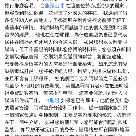
旅行那麼容易。
台胞證台北
在這個位於赤道沿線的國家，
遊客受到熱烈歡迎，並習慣了外國人的存在。 我遇到了很
多樂於助人的當地人，但很高興在到達這裡之前我了解了一
些基本的事情。 我們與塔馬斯談論了他的個人經歷和出國
留學的經歷。 他現在住在哪裡，為什麼他認為自己是代表
居住在國外的匈牙利人的合適人選。 如果您想永久離開阿
聯酋，但工作簽證的時間比您停留的時間長，您必須在離開
之前取消該簽證，否則如果您返回阿聯酋，將面臨逮捕。
想要獲得居留簽證的人需要進行血液檢查。 如果您患有愛
滋病毒或肝炎，您將被拒絕入境、拘留，然後被驅逐出境，
並且不會有上訴程序。 您的護照自進入阿聯酋之日起必須
有至少 6 個月的有效期限。 英國護照持有者可在抵達時獲
得免費訪客簽證，無需提前申請。 您需要簽證才能進入阿
聯酋居住或工作。
台胞證
如果您已有雇主，他們會安排您
的居留簽證、阿聯酋身分證和工作卡。 從一個國家搬到另
一個國家會遇到各種限制 - 主要是簽證要求的形式，我們將
在下一節中介紹。 如果您逾期居留，您可能會面臨罰款和
監禁。 如果您不確定自己的身份，請聯絡您所在國家/地區