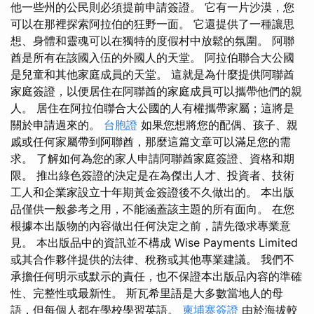
他一些州的公民則必須提前申請簽證。 它有一片沙漠，您
可以在那裡探索阿拉伯的狂野一面。 它還提供了一種讓思
想、身體和靈魂可以在獨特的度假村中放鬆的氛圍。 阿聯
酋是所有在該國入伍的外國人的天堂。 阿拉伯聯合大公國
是兒童和其他家庭成員的天堂。 這就是為什麼提供阿聯酋
家庭簽證，以便居住在阿聯酋的家庭成員可以攜帶他們的親
人。 居住在阿拉伯聯合大公國的人有權攜帶家屬；這將是
關於申請過來的。
台胞證
如果您想將您的配偶、孩子、親
戚或任何家屬帶到阿聯酋，那麼這篇文章可以滿足您的需
求。 了解如何為您的家人申請阿聯酋家庭簽證、資格和期
限。 推出綠色簽證的決定是在為傑出人才、投資者、技術
工人和企業家設立十年期黃金簽證後不久做出的。 本出版
品僅供一般參考之用，不能涵蓋該主題的所有面向。 在您
根據本出版物的內容做出任何決定之前，請先徵求專業意
見。 本出版品中的資訊並不構成 Wise Payments Limited
或其合作夥伴提供的法律、稅務或其他專業建議。 我們不
承擔任何明示或默示的責任，也不保證本出版品內容的準確
性、完整性或最新性。 斯瓦希里語是大多數當地人的母
語，但每個人都在學校學習英語。
柬埔寨簽證
由於海拔較