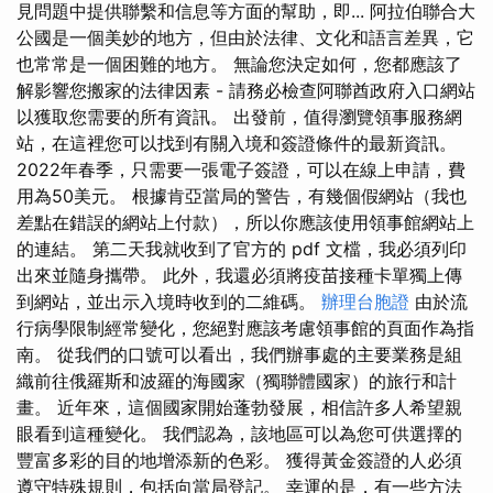
見問題中提供聯繫和信息等方面的幫助，即... 阿拉伯聯合大
公國是一個美妙的地方，但由於法律、文化和語言差異，它
也常常是一個困難的地方。 無論您決定如何，您都應該了
解影響您搬家的法律因素 - 請務必檢查阿聯酋政府入口網站
以獲取您需要的所有資訊。 出發前，值得瀏覽領事服務網
站，在這裡您可以找到有關入境和簽證條件的最新資訊。
2022年春季，只需要一張電子簽證，可以在線上申請，費
用為50美元。 根據肯亞當局的警告，有幾個假網站（我也
差點在錯誤的網站上付款），所以你應該使用領事館網站上
的連結。 第二天我就收到了官方的 pdf 文檔，我必須列印
出來並隨身攜帶。 此外，我還必須將疫苗接種卡單獨上傳
到網站，並出示入境時收到的二維碼。
辦理台胞證
由於流
行病學限制經常變化，您絕對應該考慮領事館的頁面作為指
南。 從我們的口號可以看出，我們辦事處的主要業務是組
織前往俄羅斯和波羅的海國家（獨聯體國家）的旅行和計
畫。 近年來，這個國家開始蓬勃發展，相信許多人希望親
眼看到這種變化。 我們認為，該地區可以為您可供選擇的
豐富多彩的目的地增添新的色彩。 獲得黃金簽證的人必須
遵守​​特殊規則，包括向當局登記。 幸運的是，有一些方法