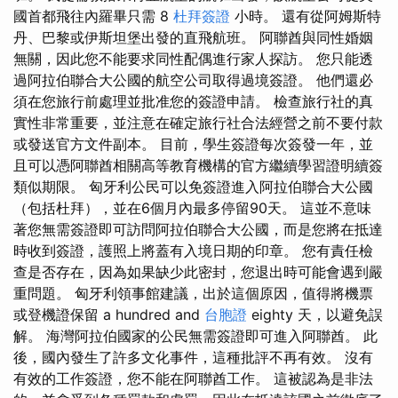
國首都飛往內羅畢只需 8
杜拜簽證
小時。 還有從阿姆斯特
丹、巴黎或伊斯坦堡出發的直飛航班。 阿聯酋與同性婚姻
無關，因此您不能要求同性配偶進行家人探訪。 您只能透
過阿拉伯聯合大公國的航空公司取得過境簽證。 他們還必
須在您旅行前處理並批准您的簽證申請。 檢查旅行社的真
實性非常重要，並注意在確定旅行社合法經營之前不要付款
或發送官方文件副本。 目前，學生簽證每次簽發一年，並
且可以憑阿聯酋相關高等教育機構的官方繼續學習證明續簽
類似期限。 匈牙利公民可以免簽證進入阿拉伯聯合大公國
（包括杜拜），並在6個月內最多停留90天。 這並不意味
著您無需簽證即可訪問阿拉伯聯合大公國，而是您將在抵達
時收到簽證，護照上將蓋有入境日期的印章。 您有責任檢
查是否存在，因為如果缺少此密封，您退出時可能會遇到嚴
重問題。 匈牙利領事館建議，出於這個原因，值得將機票
或登機證保留 a hundred and
台胞證
eighty 天，以避免誤
解。 海灣阿拉伯國家的公民無需簽證即可進入阿聯酋。 此
後，國內發生了許多文化事件，這種批評不再有效。 沒有
有效的工作簽證，您不能在阿聯酋工作。 這被認為是非法