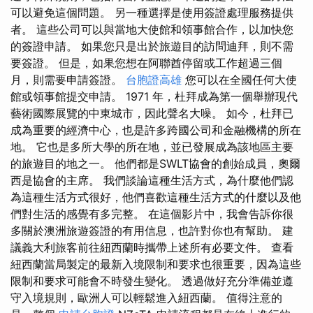
可以避免這個問題。 另一種選擇是使用簽證處理服務提供
者。 這些公司可以與當地大使館和領事館合作，以加快您
的簽證申請。 如果您只是出於旅遊目的訪問迪拜，則不需
要簽證。 但是，如果您想在阿聯酋停留或工作超過三個
月，則需要申請簽證。
台胞證高雄
您可以在全國任何大使
館或領事館提交申請。 1971 年，杜拜成為第一個舉辦現代
藝術國際展覽的中東城市，因此聲名大噪。 如今，杜拜已
成為重要的經濟中心，也是許多跨國公司和金融機構的所在
地。 它也是多所大學的所在地，並已發展成為該地區主要
的旅遊目的地之一。 他們都是SWLT協會的創始成員，奧爾
西是協會的主席。 我們談論這種生活方式，為什麼他們認
為這種生活方式很好，他們喜歡這種生活方式的什麼以及他
們對生活的感覺有多完整。 在這個影片中，我會告訴你很
多關於澳洲旅遊簽證的有用信息，也許對你也有幫助。 建
議義大利旅客前往紐西蘭時攜帶上述所有必要文件。 查看
紐西蘭當局製定的最新入境限制和要求也很重要，因為這些
限制和要求可能會不時發生變化。 透過做好充分準備並遵
守入境規則，歐洲人可以輕鬆進入紐西蘭。 值得注意的