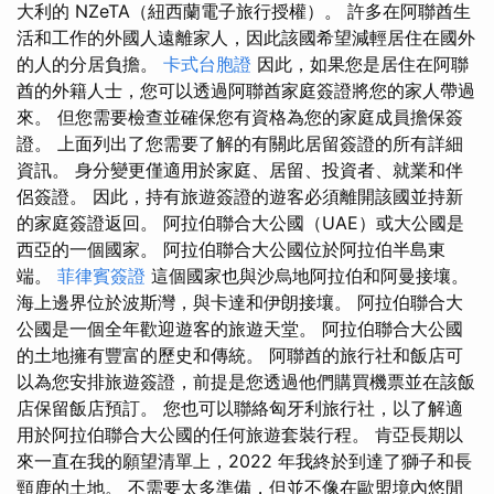
大利的 NZeTA（紐西蘭電子旅行授權）。 許多在阿聯酋生
活和工作的外國人遠離家人，因此該國希望減輕居住在國外
的人的分居負擔。
卡式台胞證
因此，如果您是居住在阿聯
酋的外籍人士，您可以透過阿聯酋家庭簽證將您的家人帶過
來。 但您需要檢查並確保您有資格為您的家庭成員擔保簽
證。 上面列出了您需要了解的有關此居留簽證的所有詳細
資訊。 身分變更僅適用於家庭、居留、投資者、就業和伴
侶簽證。 因此，持有旅遊簽證的遊客必須離開該國並持新
的家庭簽證返回。 阿拉伯聯合大公國（UAE）或大公國是
西亞的一個國家。 阿拉伯聯合大公國位於阿拉伯半島東
端。
菲律賓簽證
這個國家也與沙烏地阿拉伯和阿曼接壤。
海上邊界位於波斯灣，與卡達和伊朗接壤。 阿拉伯聯合大
公國是一個全年歡迎遊客的旅遊天堂。 阿拉伯聯合大公國
的土地擁有豐富的歷史和傳統。 阿聯酋的旅行社和飯店可
以為您安排旅遊簽證，前提是您透過他們購買機票並在該飯
店保留飯店預訂。 您也可以聯絡匈牙利旅行社，以了解適
用於阿拉伯聯合大公國的任何旅遊套裝行程。 肯亞長期以
來一直在我的願望清單上，2022 年我終於到達了獅子和長
頸鹿的土地。 不需要太多準備，但並不像在歐盟境內悠閒