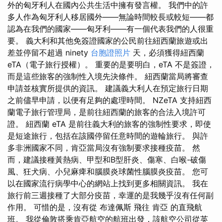
外的匈牙利人在國內公共生活中擁有發言權。 我們中的許
多人作為匈牙利人移居國外——無論時間較長或較短——都
認為在我們的國家——匈牙利——有一個代表我們的人很重
要。 義大利和其他免簽證國家的公民前往紐西蘭旅遊或出
差並停留不超過 ninety
台胞證照片
天，必須獲得紐西蘭
eTA（電子旅行授權）。 重要的是要明白，eTA 不是簽證，
而是這些旅客的強制性入境先決條件。 紐西蘭當局將審查
申請並核實所提供的資訊。 建議義大利人在預定旅行日期
之前儘早申請，以便有足夠的處理時間。 NZeTA 支持紐西
蘭電子旅行管理局，是前往紐西蘭的旅客的合法入境許可
證。 紐西蘭 eTA 是前往義大利的旅客的強制性要求，即使
是短途旅行，包括在該國停留任意時間的遊輪旅行。 與許
多非洲國家不同，肯亞當局沒有強制要求接種疫苗。 然
而，建議接種黃熱病、甲型和B型肝炎、傷寒、白喉-破傷
風、狂犬病、小兒麻痺和腦膜炎球菌性腦膜炎疫苗。 您可
以在國家流行病學中心的網站上找到更多相關資訊。 我在
旅行前三週接種了大部分疫苗，幸運的是我幾乎沒有任何副
作用。 可惜的是，沒有從 布達佩斯 飛往 肯亞 的直飛航
班。 我從倫敦搭乘肯亞航空的航班出發，該航空公司從英