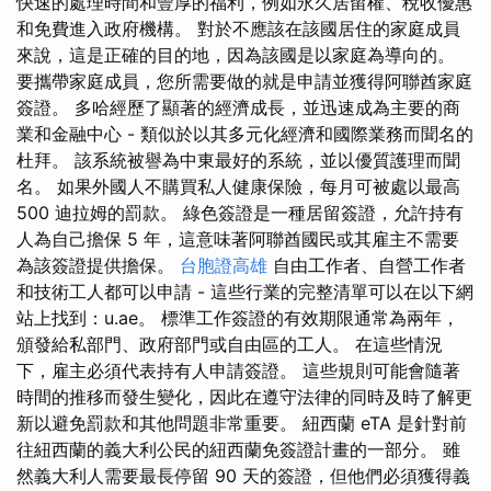
快速的處理時間和豐厚的福利，例如永久居留權、稅收優惠
和免費進入政府機構。 對於不應該在該國居住的家庭成員
來說，這是正確的目的地，因為該國是以家庭為導向的。
要攜帶家庭成員，您所需要做的就是申請並獲得阿聯酋家庭
簽證。 多哈經歷了顯著的經濟成長，並迅速成為主要的商
業和金融中心 - 類似於以其多元化經濟和國際業務而聞名的
杜拜。 該系統被譽為中東最好的系統，並以優質護理而聞
名。 如果外國人不購買私人健康保險，每月可被處以最高
500 迪拉姆的罰款。 綠色簽證是一種居留簽證，允許持有
人為自己擔保 5 年，這意味著阿聯酋國民或其雇主不需要
為該簽證提供擔保。
台胞證高雄
自由工作者、自營工作者
和技術工人都可以申請 - 這些行業的完整清單可以在以下網
站上找到：u.ae。 標準工作簽證的有效期限通常為兩年，
頒發給私部門、政府部門或自由區的工人。 在這些情況
下，雇主必須代表持有人申請簽證。 這些規則可能會隨著
時間的推移而發生變化，因此在遵守法律的同時及時了解更
新以避免罰款和其他問題非常重要。 紐西蘭 eTA 是針對前
往紐西蘭的義大利公民的紐西蘭免簽證計畫的一部分。 雖
然義大利人需要最長停留 90 天的簽證，但他們必須獲得義